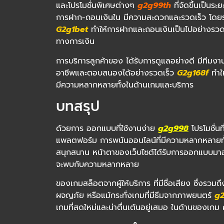
และโปรโมชั่นพิเศษต่างๆ
g2g99th
ที่จัดขึ้นเป็น
การฝาก-ถอนเงินใน มีความสะดวกและรวดเร็ว โดยรอ
G2g1bet
ทำให้การฝากและถอนเงินเป็นไปอย่างรวดเร
ทางการเงิน
การบริการลูกค้าของ ได้รับการดูแลอย่างดี มีทีมง
อาชีพและตอบสนองได้อย่างรวดเร็ว
G2g168f
ทำใ
มีความหลากหลายทั้งในด้านเกมและบริการ
บทสรุป
ด้วยการ ออกแบบที่ใช้งานง่าย
g2g998
โปรโมชั่นท
แพลตฟอร์ม การพนันออนไลน์ที่มีความหลากหลายทั้ง
สนุกสนาน หน้าตาของเว็บไซต์ได้รับการออกแบบมาอย่
จะพบกับความหลากหลาย
ของเกมสล็อตจากผู้ให้บริการ ที่มีชื่อเสียง ซึ่งรวมถ
ผจญภัย หรือแม้กระทั่งเกมที่มีธีมจากภาพยนตร์
g
เกมที่สดใหม่และน่าตื่นเต้นอยู่เสมอ ในด้านของเกม