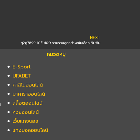
NEXT
g2g7899 10รับ100 รวบรวมสูตรต่างๆในเลือกเดิมพัน
หมวดหมู่
E-Sport
UFABET
คาสิโนออนไลน์
บาคาร่าออนไลน์
สล็อตออนไลน์
ร
หวยออนไลน์
เว็บแทงบอล
แทงบอลออนไลน์