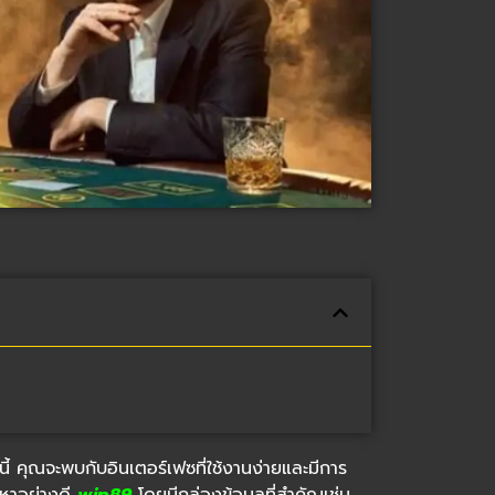
นี้ คุณจะพบกับอินเตอร์เฟซที่ใช้งานง่ายและมีการ