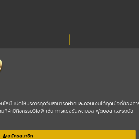
ไลน์ เปิดให้บริการทุกวันสามารถฝากและถอนเงินได้ทุกเมื่อที่ต้องกา
ามกีฬามีกิจกรรมวีไอพี เช่น การแข่งขันฟุตบอล ฟุตบอล และรถบัส
สมัครสมาชิก