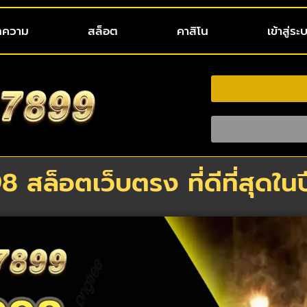
ทความ
สล็อต
คาสิโน
เข้าสู่ระ
 สล็อตเว็บตรง ที่ดีที่สุดใน