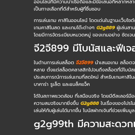
ออนไลน์ที่มีความน่าเชื่อถือและมีข้อเสนอที่หลากหล
เป็นทางเลือกที่ดีสำหรับผู้ที่ชื่นชอบ
การเล่นเกม คาสิโนออนไลน์ โดดเด่นในฐานะเว็บไซต
เกมคาสิโนสด และเกมโต๊ะต่างๆ
G2g889
ผู้เล่นส
โดยมีการจัดระเบียบหมวดหมู่ ของเกมอย่าง ชัดเจน ซ
จี2จี899 มีโบนัสและฟีเจ
ในด้านการเล่นสล็อต
จี2จี899
นำเสนอเกม สล็อตจากผ
หลาย ตั้งแต่สล็อตคลาสสิกไปจนถึงสล็อตที่มีโบนัส
ประสบการณ์การเล่นเกมที่สดใหม่ สำหรับเกมคาสิโนสด
บาคาร่า รูเล็ต และแบล็คแจ็ค
ได้ในสภาพแวดล้อม ที่เสมือนจริง โดยมีดีลเลอร์มือ
ความสมจริงมากยิ่งขึ้น
G2g888
ในเรื่องของโปรโม
เล่นให้กับผู้เล่นได้มากขึ้น โบนัสฝากเงินที่ช่วยเพิ่ม
g2g99th มีความสะดวกแ